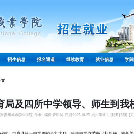
招生信息
报名通道
继续教育
就业信息
学院
正文
育局及四所中学领导、师生到我
源:
贵州城市职业学院
作者:
编辑:
管理员
日期:
2025-10-25
点击率:
812
[我要打印]
[关
任程斌
，
纳雍县第一中学副校长刘太华
，
第四中学党委书记杜培栋、校长姜