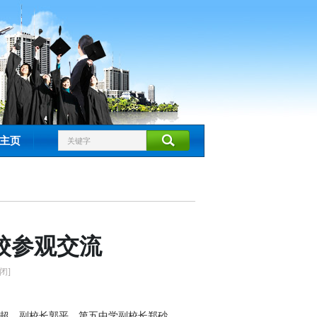
主页
校参观交流
闭]
超、副校长郭平
，
第五中学副校长郑砂
，